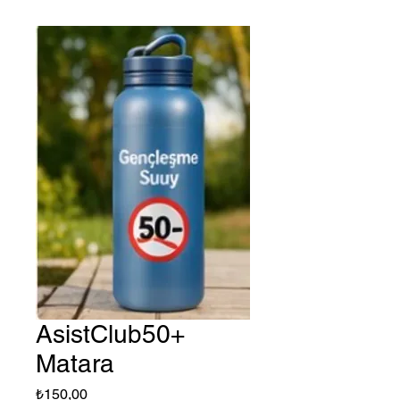
AsistClub50+
Matara
Fiyat
₺150,00