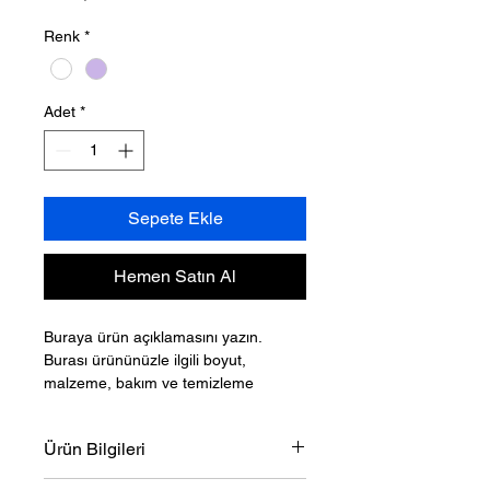
Renk
*
Adet
*
Sepete Ekle
Hemen Satın Al
Buraya ürün açıklamasını yazın. 
Burası ürününüzle ilgili boyut, 
malzeme, bakım ve temizleme 
talimatları gibi ayrıntıları eklemek için 
ideal bir yerdir.
Ürün Bilgileri
Burası ürününüzle ilgili 
boyut
, 